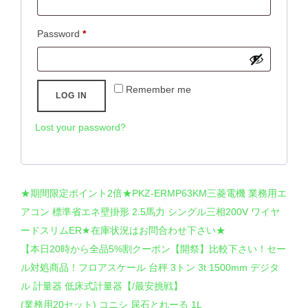
Required
Password
*
Remember me
LOG IN
Lost your password?
★期間限定ポイント2倍★PKZ-ERMP63KM三菱電機 業務用エ
アコン 標準省エネ壁掛形 2.5馬力 シングル三相200V ワイヤ
ードスリムER★在庫状況はお問合わせ下さい★
【本日20時から全品5%割クーポン【開祭】比較下さい！セー
ル対処商品！フロアスケール 台秤 3トン 3t 1500mm デジタ
ル 計量器 低床式計量器【/最安挑戦】
(業務用20セット) コニシ 尿石とれーる 1L