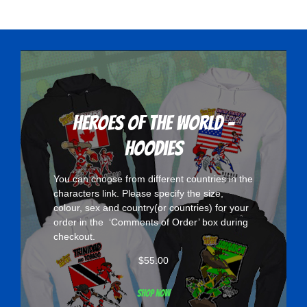
Heroes Of The World -
Hoodies
You can choose from different countries in the
characters
link. Please specify the size,
colour, sex and country(or countries) for your
order in the ‘Comments of Order’ box during
checkout.
$
55.00
Shop now