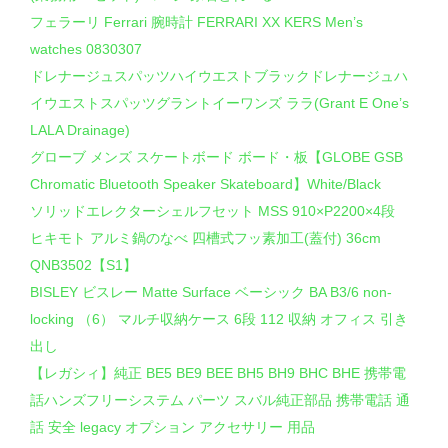
フェラーリ Ferrari 腕時計 FERRARI XX KERS Men’s
watches 0830307
ドレナージュスパッツハイウエストブラックドレナージュハ
イウエストスパッツグラントイーワンズ ララ(Grant E One’s
LALA Drainage)
グローブ メンズ スケートボード ボード・板【GLOBE GSB
Chromatic Bluetooth Speaker Skateboard】White/Black
ソリッドエレクターシェルフセット MSS 910×P2200×4段
ヒキモト アルミ鍋のなべ 四槽式フッ素加工(蓋付) 36cm
QNB3502【S1】
BISLEY ビスレー Matte Surface ベーシック BA B3/6 non-
locking （6） マルチ収納ケース 6段 112 収納 オフィス 引き
出し
【レガシィ】純正 BE5 BE9 BEE BH5 BH9 BHC BHE 携帯電
話ハンズフリーシステム パーツ スバル純正部品 携帯電話 通
話 安全 legacy オプション アクセサリー 用品